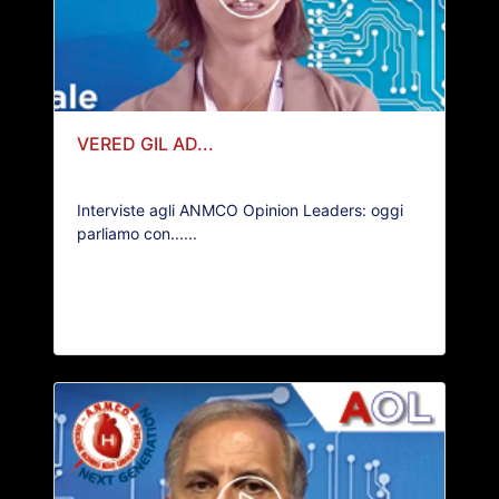
VERED GIL AD...
Interviste agli ANMCO Opinion Leaders: oggi
parliamo con......