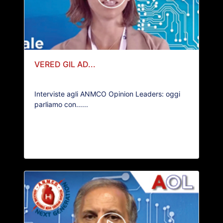
VERED GIL AD...
Interviste agli ANMCO Opinion Leaders: oggi
parliamo con......