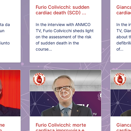
Furio Colivicchi: sudden
Gianc
cardiac death (SCD) ...
cardia
ata da
In the interview with ANMCO
In the 
 un
TV, Furio Colivicchi sheds light
TV, Gia
on the assessment of the risk
about t
iunto
of sudden death in the
defibril
course...
of...
ome
Furio Colivicchi: morte
Gianca
...
cardiaca improvvisa e...
cardia