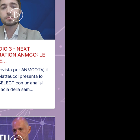
DIO 3 - NEXT
ATION ANMCO: LE
...
tervista per ANMCOTV, il
Matteucci presenta lo
SELECT con un’analisi
icacia della sem...