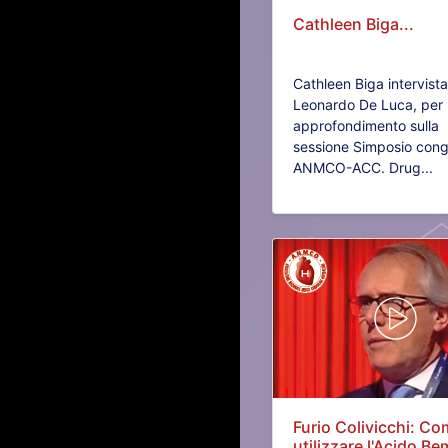
Cathleen Biga...
Cathleen Biga intervist
Leonardo De Luca, per
approfondimento sulla
sessione Simposio cong
ANMCO-ACC. Drug...
Furio Colivicchi: C
utilizzare l'Acido Bem