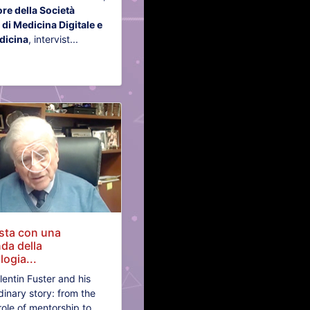
re della Società
a di Medicina Digitale e
dicina
, intervist...
ista con una
da della
logia...
alentin Fuster and his
dinary story: from the
 role of mentorship to