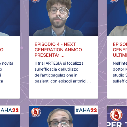
EPISODIO 4 - NEXT
EPISO
CO
GENERATION ANMCO
GENER
PRESENTA: ...
ULTIME
e novità
Il trial ARTESIA si focalizza
Nell’in
Lo
sull’efficacia dell’utilizzo
dottor 
i
dell’anticoagulazione in
studio 
ca
pazienti con episodi aritmici ...
sull’eff