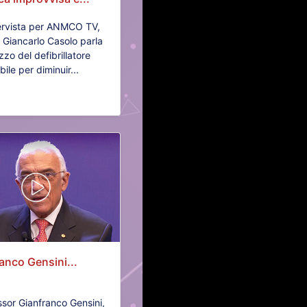
tervista per ANMCO TV,
or Giancarlo Casolo parla
lizzo del defibrillatore
ile per diminuir...
anco Gensini...
essor Gianfranco Gensini,