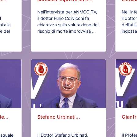
Nell'intervista per ANMCO TV,
Nell'in
l
il dottor Furio Colivicchi fa
il dott
i alla
chiarezza sulla valutazione del
dell'uti
e del
rischio di morte improvvisa ...
indossab
e...
Stefano Urbinati...
Gianfr
asquale
Il Dottor Stefano Urbinati,
Il Prof