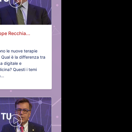
pe Recchia...
ono le nuove terapie
? Qual è la differenza tra
a digitale e
icina? Questi i temi
...