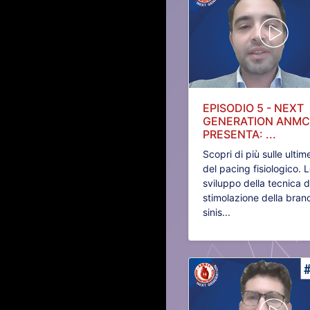
EPISODIO 5 - NEXT
GENERATION ANM
PRESENTA: ...
Scopri di più sulle ultim
del pacing fisiologico. 
sviluppo della tecnica d
stimolazione della bran
sinis...