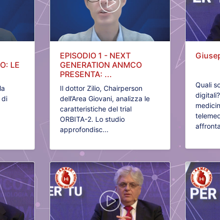
EPISODIO 1 - NEXT
Giusep
O: LE
GENERATION ANMCO
PRESENTA: ...
Quali s
la
Il dottor Zilio, Chairperson
digitali
 di
dell’Area Giovani, analizza le
medicin
caratteristiche del trial
telemed
ORBITA-2. Lo studio
affronta
approfondisc...