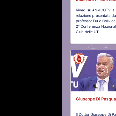
Rivedi su ANMCOTV la
relazione presentata da
professor Furio Colivicch
2° Conferenza Nazional
Club delle UT...
Giuseppe Di Pasqual
Il Dottor Giuseppe Di P