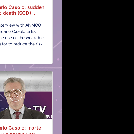
arlo Casolo: sudden
c death (SCD) ...
interview with ANMCO
ncarlo Casolo talks
he use of the wearable
lator to reduce the risk
rlo Casolo: morte
ca improvvisa e...