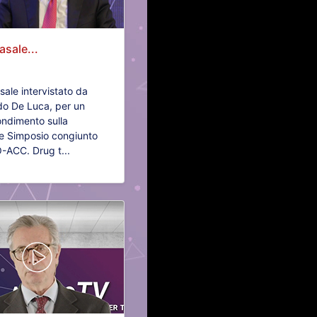
asale...
sale intervistato da
o De Luca, per un
ndimento sulla
e Simposio congiunto
ACC. Drug t...