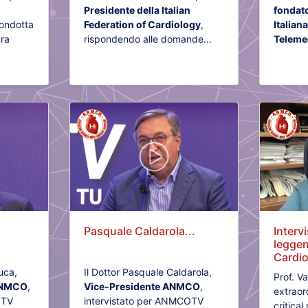
Presidente della Italian
fondato
ondotta
Federation of Cardiology
,
Italian
ura
rispondendo alle domande...
Teleme
Pasquale Caldarola...
Interv
leggen
Cardio
uca,
Il Dottor Pasquale Caldarola,
Prof. V
 ANMCO
,
Vice-Presidente ANMCO
,
extraor
OTV
intervistato per ANMCOTV
critical