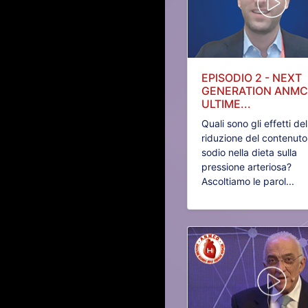
EPISODIO 2 - NEXT
GENERATION ANMC
ULTIME...
Quali sono gli effetti del
riduzione del contenuto
sodio nella dieta sulla
pressione arteriosa?
Ascoltiamo le parol...