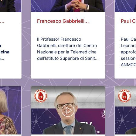
..
Francesco Gabbrielli...
Paul C
Il Professor Francesco
Paul Ca
a
Gabbrielli, direttore del Centro
Leonard
icina
Nazionale per la Telemedicina
approfo
a
...
dell’Istituto Superiore di Sanit...
session
ANMCO-