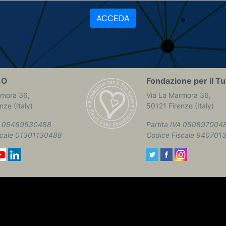
ACCEDA
.O
Fondazione per il 
rmora 36,
Via La Marmora 36,
nze (Italy)
50121 Firenze (Italy)
VA 05469530488
Partita IVA 050897004
scale 01301130488
Codice Fiscale 940701