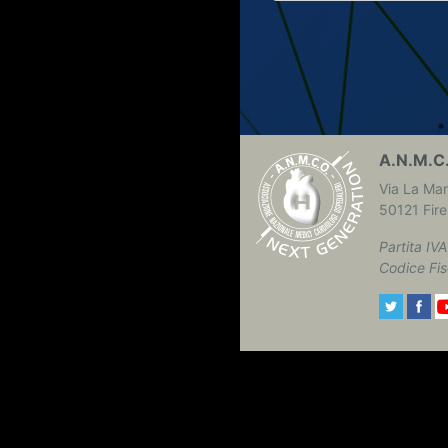
A.N.M.C
Via La Ma
50121 Fire
Partita I
Codice Fi